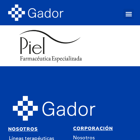
Cuidado ín
Cuidado Facia
Protección sol
Cuidado ca
Líneas
CORPORACIÓN
NOSOTROS
Nosotros
Líneas terapéuticas