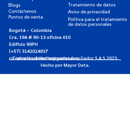
Tratamiento de datos
Blogs
Contáctenos
Aviso de privacidad
Puntos de venta
Política para el tratamiento
de datos personales
Bogotá – Colombia
Cra. 19A # 90-13 oficina 610
Edificio 90PH
(+57) 3142024837
co-servicioalcliente@gador.com
Todos los derechos reservados, Gador S.A.S 2023.
Hecho por
Mayor Data.