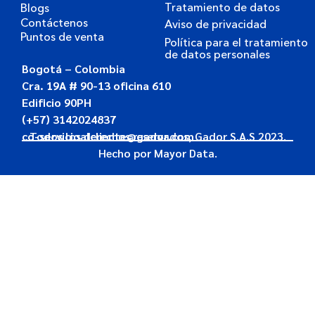
Tratamiento de datos
Blogs
Contáctenos
Aviso de privacidad
Puntos de venta
Política para el tratamiento
de datos personales
Bogotá – Colombia
Cra. 19A # 90-13 oficina 610
Edificio 90PH
(+57) 3142024837
co-servicioalcliente@gador.com
Todos los derechos reservados, Gador S.A.S 2023.
Hecho por
Mayor Data.