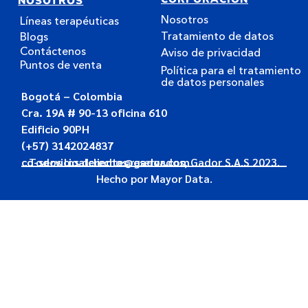
NOSOTROS
Nosotros
Líneas terapéuticas
Tratamiento de datos
Blogs
Contáctenos
Aviso de privacidad
Puntos de venta
Política para el tratamiento
de datos personales
Bogotá – Colombia
Cra. 19A # 90-13 oficina 610
Edificio 90PH
(+57) 3142024837
co-servicioalcliente@gador.com
Todos los derechos reservados, Gador S.A.S 2023.
Hecho por
Mayor Data.