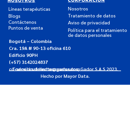
CORPORACIÓN
NOSOTROS
Nosotros
Líneas terapéuticas
Tratamiento de datos
Blogs
Contáctenos
Aviso de privacidad
Puntos de venta
Política para el tratamiento
de datos personales
Bogotá – Colombia
Cra. 19A # 90-13 oficina 610
Edificio 90PH
(+57) 3142024837
co-servicioalcliente@gador.com
Todos los derechos reservados, Gador S.A.S 2023.
Hecho por
Mayor Data.