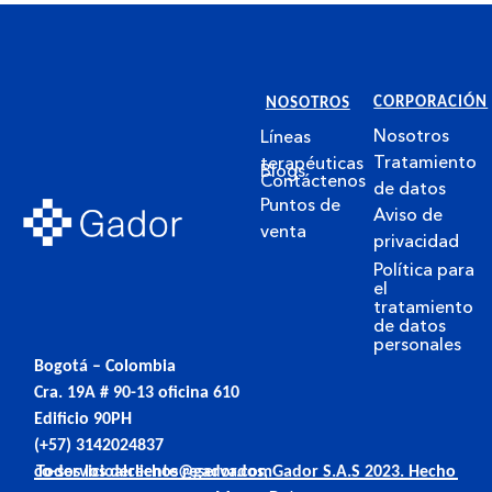
CORPORACIÓN
NOSOTROS
Nosotros
Líneas
Tratamiento
terapéuticas
Blogs
Contáctenos
de datos
Puntos de
Aviso de
venta
privacidad
Política para
el
tratamiento
de datos
personales
Bogotá – Colombia
Cra. 19A # 90-13 oficina 610
Edificio 90PH
(+57) 3142024837
co-servicioalcliente@gador.com
Todos los derechos reservados, Gador S.A.S 2023. Hecho