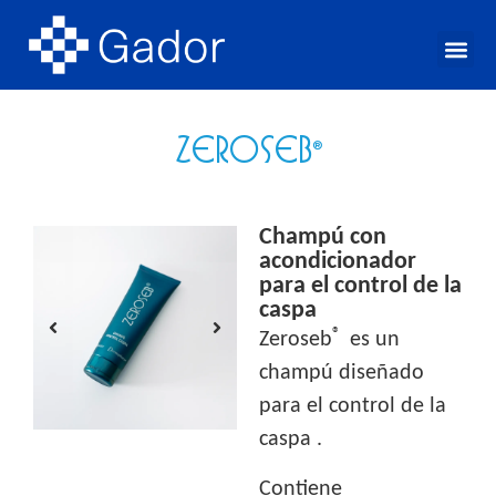
Cuidado ín
Cuidado Facial
Protección solar
Cuidado cap
Líneas 
ZEROSEB
®
Champú con
acondicionador
para el control de la
caspa
®
Zeroseb
es un
champú diseñado
para el control de la
caspa .
Contiene