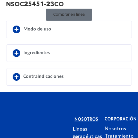
NSOC25451-23CO
Comprar en línea
Modo de uso
Ingredientes
Contraindicaciones
CORPORACIÓN
NOSOTROS
Nosotros
Líneas
Tratamiento
terapéuticas